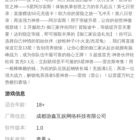
世之神——5星阿尔宙斯​！体验执掌创世之力的非凡起点！ ​第七日登
录​：直接赠送50元充值卡​！助力你的冒险之旅一飞冲天！ ​第八日登
录​：再送强力神兽——阿尔宙斯​！用于突破升星，让你的创世神傲
视群雄！ 2.开服助力·御三家伴你同行 冒险途中，等级提升至关重
要！达到指定等级，即可领取丰厚的【御三家自选礼包】！你可以
选择自己钟情的初始伙伴（妙蛙种子/小火龙/杰尼龟），我们将直接
保送它至13星​！告别培养烦恼，让你心爱的御三家从起步就拥有巅
峰战力，成为你队伍中最可靠的核心王牌！ 3.超值首充·神兽伙伴轻
松得 首充0.1元​：立刻获得坚不可摧的5星神兽——雷吉斯奇鲁​！用
一根棒棒糖的钱，为你的队伍筑起钢铁长城！ ​充值满1元​：再添一位
强大战力，解锁电系强者5星神兽——雷煌​（雷公）！以雷霆万钧之
势横扫赛场！
游戏信息
适合年龄:
18+
厂商信息:
成都游鑫互娱网络科技有限公司
软件版本:
1.0
隐私政策:
查看 >