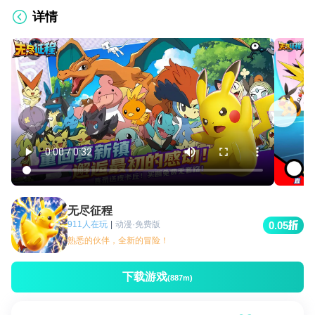
详情
无尽征程
911人在玩
|
动漫·免费版
0.05
熟悉的伙伴，全新的冒险！
下载游戏
(887m)