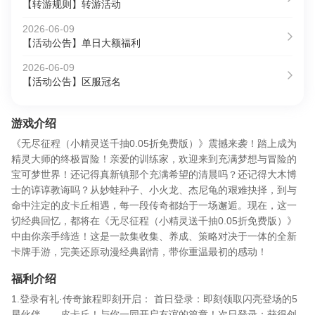
【转游规则】转游活动
2026-06-09
【活动公告】单日大额福利
2026-06-09
【活动公告】区服冠名
游戏介绍
《无尽征程（小精灵送千抽0.05折免费版）》震撼来袭！踏上成为
精灵大师的终极冒险！​亲爱的训练家，欢迎来到充满梦想与冒险的
宝可梦世界！​还记得真新镇那个充满希望的清晨吗？还记得大木博
士的谆谆教诲吗？从妙蛙种子、小火龙、杰尼龟的艰难抉择，到与
命中注定的皮卡丘相遇，每一段传奇都始于一场邂逅。现在，这一
切经典回忆，都将在《无尽征程（小精灵送千抽0.05折免费版）》
中由你亲手缔造！这是一款集收集、养成、策略对决于一体的全新
卡牌手游，完美还原动漫经典剧情，带你重温最初的感动！
福利介绍
1.登录有礼·传奇旅程即刻开启： 首日登录​：即刻领取闪亮登场的5
星伙伴——皮卡丘​！与你一同开启友谊的篇章！ ​次日登录​：获得创