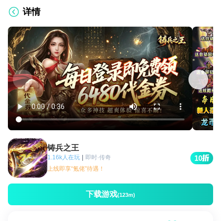
详情
铸兵之王
1.16k人在玩
|
即时·传奇
10
上线即享“氪佬”待遇！
下载游戏
(123m)