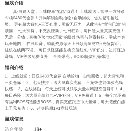
游戏介绍
——真·白嫖天堂，上线即享“氪佬”待遇！ 上线就送，富甲一方​ 登录
即领6480代金券！开局解锁自动拾物+自动回收，告别繁琐捡垃
圾。 更有超大背包+三页仓库，囤货无压力，从此告别“背包已满”的
烦恼！ 七天扶持，不充反赚​ 新手七日狂欢，每日送大量真实充值！
无需一分钱，直接体验“大R玩家”的爆炸伤害与尊贵特权，零成本爽
玩全地图！ 在线即赚，躺赢资源​ 每天上线领海量材料+充值货币，
挂机在线两不误。 每日杀怪还能兑换充值红包+VIP积分，边打怪边
赚钱，VIP等级免费直升！ 全图爆充，BOSS提款机​ 每张地
福利介绍
1、上线就送：日送6480代金券 自动拾物，自动回收，超大背包和
三页仓库！ 2、七天扶持：送大量真实充值，不充钱也能体验充钱
快感！ 3、在线奖励：每天上线可以领取大量材料跟充值货币！ 4、
每日杀怪：送大量充值红包+VIP积分，VIP免费送！ 5、每个地图都
有福利BOSS跟超级BOSS，真实充值跟货币大量爆，每天随便白嫖
上千元充值！ 6、超爽跨服1V1竞技玩法
游戏信息
适合年龄:
18+