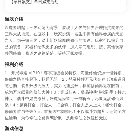
【单日累充】单日累充活动
游戏介绍
以魔界崛起，三界动荡为背景，展现了人界与仙界合理抵抗魔界的
三界大战场景。在游戏中，玩家扮演一名生来拥有仙界眷属的天选
之人，为平镇三界，踏上斩妖除魔的修仙的旅途。玩家可以提升自
己的装备，武器和结识更多的伙伴，加入宗门组织，携手其他玩家
共同修仙，修道之途路茫茫，等待玩家发掘。
福利介绍
1：开局即送 VIP10！尊享顶级会员特权，海量修仙资源一键解锁，
修仙之路直接起飞，畅通无阻！​ 2：登录秒领万元代金券！珍稀道具
随心购，装备升级无压力，实力飞速提升，称霸修仙界近在眼前，
成为万众瞩目的修仙大神！​ 3：完成任务，极品神兵轻松到手！持此
神兵，战斗中如虎添翼，妖魔鬼怪皆可一剑斩灭，尽显无敌修仙风
采！​ 4：超爽打金，打金人，打金魂，打金人是人上人！畅快打金，
修仙界谁与争锋？​ 5：首充送神将哪吒！不仅战斗力超凡，还能全方
位辅助，为你修仙之路保驾护航，从此修仙之旅轻松无忧！
游戏信息