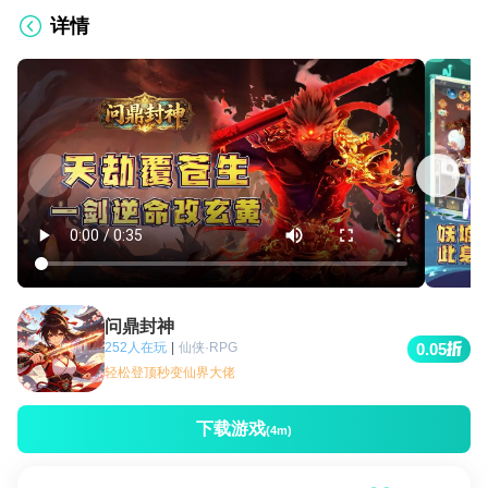
详情
问鼎封神
252人在玩
|
仙侠·RPG
0.05
轻松登顶秒变仙界大佬
下载游戏
(4m)