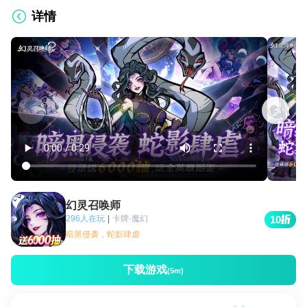
详情
幻灵召唤师
296人在玩
|
卡牌·魔幻
10
暗黑侵袭，蛇影肆虐
下载游戏
(5m)