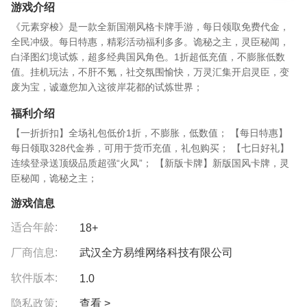
游戏介绍
《元素穿梭》是一款全新国潮风格卡牌手游，每日领取免费代金，
全民冲级。每日特惠，精彩活动福利多多。诡秘之主，灵臣秘闻，
白泽图幻境试炼，超多经典国风角色。1折超低充值，不膨胀低数
值。挂机玩法，不肝不氪，社交氛围愉快，万灵汇集开启灵臣，变
废为宝，诚邀您加入这彼岸花都的试炼世界；
福利介绍
【一折折扣】全场礼包低价1折，不膨胀，低数值； 【每日特惠】
每日领取328代金券，可用于货币充值，礼包购买； 【七日好礼】
连续登录送顶级品质超强“火凤”； 【新版卡牌】新版国风卡牌，灵
臣秘闻，诡秘之主；
游戏信息
适合年龄:
18+
厂商信息:
武汉全方易维网络科技有限公司
软件版本:
1.0
隐私政策:
查看 >