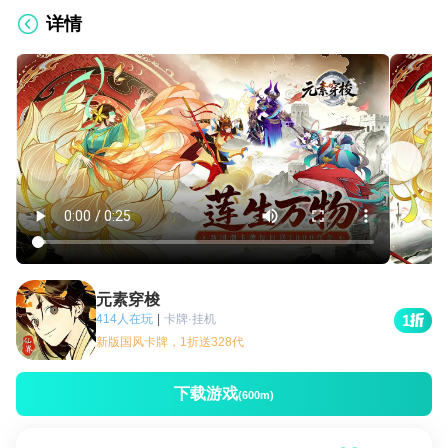
详情
元素穿梭
414人在玩
|
卡牌·挂机
1
新版国风卡牌，1折送328代
下载游戏
(600m)