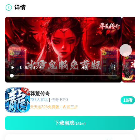
详情
莽荒传奇
787人在玩
|
传奇·RPG
10
天天送328免费版！内置三折
下载游戏
(141m)