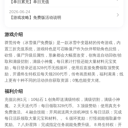
【单日累充】单日充值
2026-06-24
【游戏攻略】免费版活动说明
游戏介绍
莽荒传奇（冰雪僵尸免费版）是一款冰雪中变题材的传奇游戏，内
置三折充值系统，游戏特色是可召唤僵尸作为伙伴帮助角色抗怪，
砍怪，僵尸升级后属性，形象都会大幅度改变，创角送自动回收/拾
取和满级切割，满级小神魔，每日累计打怪还能大量材料元宝奖
励，每日登录还送328代币无线循环，使用后直接免费领取顶赞奖
励，开通终生特权后每天领200代币，传奇画质精美，福利满满；线
上更有十种不同的活动供你获取资源；0氪也能变大佬。
福利介绍
充值比例1元：10钻石 1.创角即送满级特权，满级切割，满级小神
魔。 2.天天送代币：每日领取328代币。 3.顶级赞助：使用真充卡
免费激活。 4.融合技能：开局就送两大挂机神技 5.每日活跃：完成
每日活跃领取大量元宝和材料。。 6.循环奖励：打怪就能领取豪华
奖励。 7.八卦星阵：完成指定任务就能免费升级。 8.终生特权：开