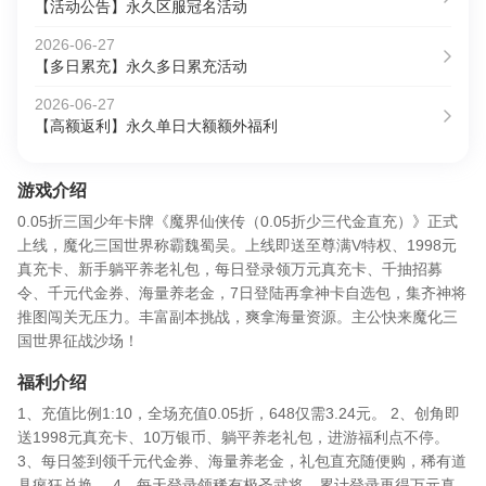
【活动公告】永久区服冠名活动
2026-06-27
【多日累充】永久多日累充活动
2026-06-27
【高额返利】永久单日大额额外福利
游戏介绍
0.05折三国少年卡牌《魔界仙侠传（0.05折少三代金直充）》正式
上线，魔化三国世界称霸魏蜀吴。上线即送至尊满V特权、1998元
真充卡、新手躺平养老礼包，每日登录领万元真充卡、千抽招募
令、千元代金券、海量养老金，7日登陆再拿神卡自选包，集齐神将
推图闯关无压力。丰富副本挑战，爽拿海量资源。主公快来魔化三
国世界征战沙场！
福利介绍
1、充值比例1:10，全场充值0.05折，648仅需3.24元。 2、创角即
送1998元真充卡、10万银币、躺平养老礼包，进游福利点不停。
3、每日签到领千元代金券、海量养老金，礼包直充随便购，稀有道
具疯狂兑换。 4、每天登录领稀有极圣武将，累计登录再得万元真