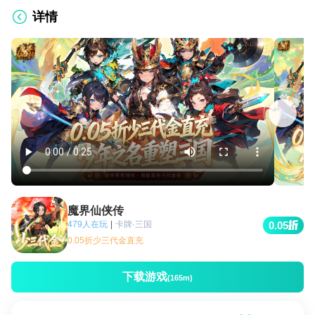
详情
魔界仙侠传
479人在玩
|
卡牌·三国
0.05
0.05折少三代金直充
下载游戏
(165m)