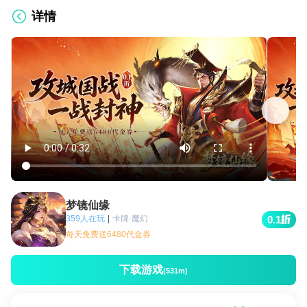
详情
梦镜仙缘
359人在玩
|
卡牌·魔幻
0.1
每天免费送6480代金券
下载游戏
(531m)