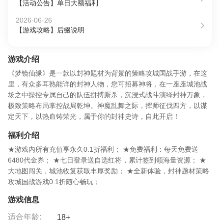
【活动公告】单日大额福利
2026-06-26
【游戏攻略】后缀说明
游戏介绍
《梦镜仙缘》是一款以封神题材为背景的策略攻城国战手游，在这
里，有众多耳熟能详的封神人物，您可招募神将，在一座座城池战
场之中操控专属自己的队伍拼搏厮杀，沉浸式战斗演绎封神万象，
极致策略布局掌控战局乾坤。神魔乱舞之际，挥师征伐四方，以谋
定天下，以热血铸荣光，属于你的封神史诗，自此开启！
福利介绍
★游戏内所有充值享永久0.1折福利； ★免费福利：每天免费送
6480代金券； ★七日登录送自选红将，累计签到领海量资源； ★
大地图闯关，城池收复获取丰厚奖励； ★全新体验，封神题材策略
攻城国战游戏0.1折随心畅玩；
游戏信息
适合年龄:
18+