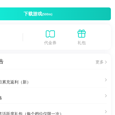
下载游戏
(500m)
代金券
礼包
告
更多
日累充返利（新）
略
笔活跃度礼包（每个档位仅限一次）