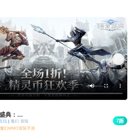
精灵盛典：黎明
7
人在玩
|
魔幻·冒险
魔幻MMO冒险手游