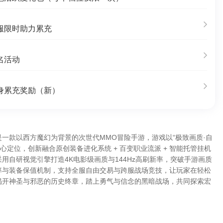
服限时助力累充
名活动
身累充奖励（新）
一款以西方魔幻为背景的次世代MMO冒险手游，游戏以“极致画质·自
核心定位，创新融合原创装备进化系统 + 百变职业流派 + 智能托管挂机
用自研视觉引擎打造4K电影级画质与144Hz高刷新率，突破手游画质
率与装备保值机制，支持全服自由交易与跨服战场竞技，让玩家在轻松
揭开神圣与邪恶的历史终章，踏上勇气与信念的黑暗战场，共同探索宏