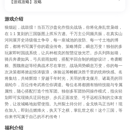
【游戏攻略】攻略
游戏介绍
狼烟起，战鼓擂！当百万沙盘化作指尖战场，你将化身乱世枭雄，
在 1:1 复刻的三国版图上挥斥方遒。千万主公同频共振，在真实山
河间展开史诗级领土争夺，每一座城池的攻防、每一寸土地的博
弈，都将书写属于你的霸业传奇。​ 策略博弈，瞬息万变！独创的多
玩家即时国战系统，让兵种相克的智慧绽放光芒。步兵列阵如墙，
骑兵奔袭如风，弓兵箭雨如蝗，搭配半回合制的精妙设计，奇袭断
粮、围魏救赵等经典战术尽在掌控。战场局势瞬息万变，你的每一
次决策都将掀起惊涛骇浪，体验运筹帷幄决胜千里的统帅快感。​ 名
将集结，共铸辉煌！穿越千年时光，关羽的青龙偃月、诸葛亮的羽
扇纶巾，百位传奇武将任你调遣。每位名将都拥有独特技能与专属
属性，随心搭配打造个性军团。独创多军团协同操作模式，指尖轻
划即可实现骑兵迂回包抄、步兵正面攻坚、弓手远程压制的立体攻
势，让攻城略地如臂使指。​ 九州裂土待分封，金戈铁马正当时！现
在加入，即刻点燃烽火，执天下之棋，掌乱世之权！这个三国，等
你来书写属于自己的不朽传奇！
福利介绍