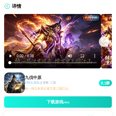
详情
九伐中原
149人在玩
|
策略·三国
0.1
执一局汉末风云揽万里三国江山
下载游戏
(4m)