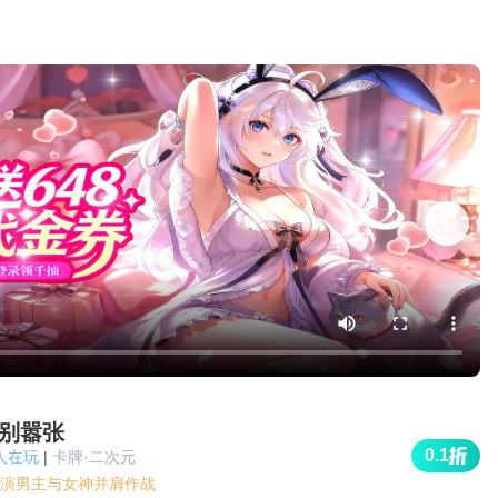
别嚣张
0.1
k人在玩
|
卡牌·二次元
演男主与女神并肩作战