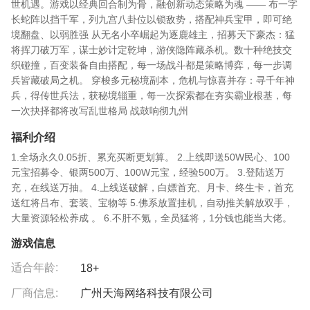
世机遇。游戏以经典回合制为骨，融创新动态策略为魂 —— 布一字
长蛇阵以挡千军，列九宫八卦位以锁敌势，搭配神兵宝甲，即可绝
境翻盘、以弱胜强 从无名小卒崛起为逐鹿雄主，招募天下豪杰：猛
将挥刀破万军，谋士妙计定乾坤，游侠隐阵藏杀机。数十种绝技交
织碰撞，百变装备自由搭配，每一场战斗都是策略博弈，每一步调
兵皆藏破局之机。 穿梭多元秘境副本，危机与惊喜并存：寻千年神
兵，得传世兵法，获秘境辎重，每一次探索都在夯实霸业根基，每
一次抉择都将改写乱世格局 战鼓响彻九州
福利介绍
1.全场永久0.05折、累充买断更划算。 2.上线即送50W民心、100
元宝招募令、银两500万、100W元宝，经验500万。 3.登陆送万
充，在线送万抽。 4.上线送破解，白嫖首充、月卡、终生卡，首充
送红将吕布、套装、宝物等 5.佛系放置挂机，自动推关解放双手，
大量资源轻松养成 。 6.不肝不氪，全员猛将，1分钱也能当大佬。
游戏信息
适合年龄:
18+
厂商信息:
广州天海网络科技有限公司