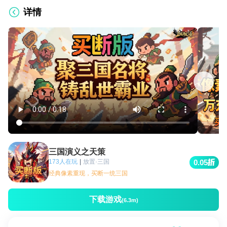
详情
三国演义之天策
173人在玩
|
放置·三国
0.05
经典像素重现，买断一统三国
下载游戏
(6.3m)