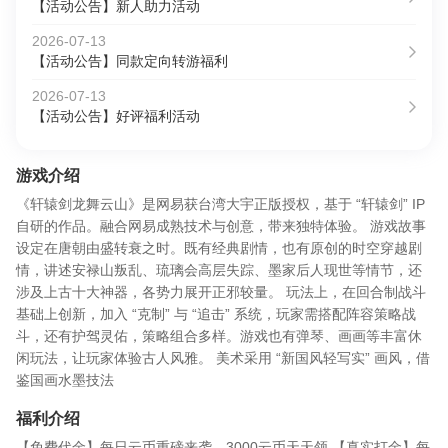
【活动公告】新人助力活动
2026-07-13
【活动公告】同款定向转游福利
2026-07-13
【活动公告】好评福利活动
游戏介绍
《轩辕剑龙舞云山》是网易获台湾大宇正版授权，基于 “轩辕剑” IP
自研的作品。融合网易成熟技术与创意，带来独特体验。 游戏故事
设定在唐朝由盛转衰之时。既有经典剧情，也有原创的时空穿越剧
情，讲述安禄山叛乱、琉璃会高层失踪、墨家后人现世等情节，还
涉及上古十大神器，各势力展开正邪较量。 玩法上，在回合制战斗
基础上创新，加入 “克制” 与 “追击” 系统，玩家需搭配阵容策略战
斗，还有护驾灵佑，策略组合多样。游戏也有弹琴、画画等丰富休
闲玩法，让玩家体验古人风雅。 美术采用 “新国风轻写实” 画风，借
鉴国画水墨技法
福利介绍
【免费代金】每日云币重磅来袭，3000云币天天领 【真实打金】每