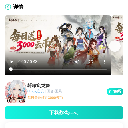
详情
轩辕剑龙舞云山
807人在玩
|
回合·国风
0.05
每日登录领取3000云币
下载游戏
(1.27G)