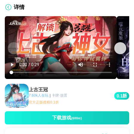
详情
上古王冠
7.60k人在玩
|
卡牌·放置
0.1
官方正版授权0.1折
下载游戏
(600m)