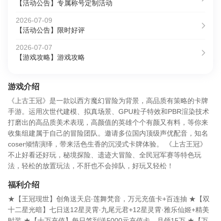
【活动公告】专属称号定制活动
2026-07-09
【活动公告】限时好评
2026-07-07
【游戏攻略】游戏攻略
游戏介绍
《上古王冠》是一款以西方魔幻冒险为背景，高品质有策略的卡牌
手游。运用次世代建模、拟真场景、GPU粒子特效和PBR渲染技术
打磨出的高品质美术表现，高颜值的英雄个个有颜又有料，等你来
收集组建属于自己的冒险团队。邀请多位国内顶级声优配音，知名
coser倾情演绎，带来活色生香的沉浸式卡牌体验。 《上古王冠》
不止好看还好玩，秘境探险、遗迹大冒险、全民冠军赛等特色玩
法，轻松的放置玩法，不肝也不会掉队，好玩又轻松！
福利介绍
★【王冠现世】创角送天启·莲舞梵音，万元充值卡+百连抽 ★【双
十二星光暗】七日送12星灵霄·九尾元君+12星灵霄·雅乐仙姬+精美
时装 ★【十万充值】每日签到送5000元充值卡，月领15万 ★【万