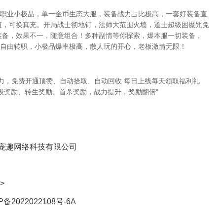
三职业小极品，单一金币生态大服，装备战力占比极高，一套好装备直
值，可换真充。开局战士彻地钉，法师大范围火墙，道士超级困魔咒免
装备，效果不一，随意组合！多种副情等你探索，爆本服一切装备，
业自由转职，小极品爆率极高，散人玩的开心，老板激情无限！
力，免费开通顶赞、自动拾取、自动回收 每日上线每天领取福利礼
级奖励、转生奖励、首杀奖励，战力提升，奖励翻倍"
宠趣网络科技有限公司
>
P备2022022108号-6A