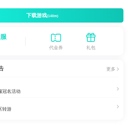
下载游戏
(140m)
新服
代金券
礼包
告
更多
服冠名活动
区转游