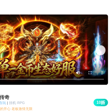
传奇
10
人在玩
|
挂机·RPG
的开心 老板激情无限