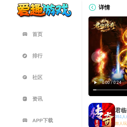
详情
首页
排行
社区
资讯
君临
351
APP下载
散人玩