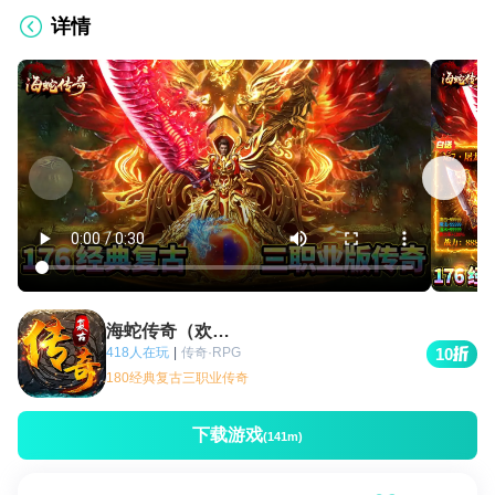
详情
海蛇传奇（欢乐版）
418人在玩
|
传奇·RPG
10
180经典复古三职业传奇
下载游戏
(141m)