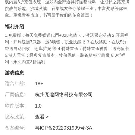
戏内置3折充值系统，游戏内全部道具打怪都能爆，让成长之路充满
挑战与乐趣。沙城激战、召集战友争夺荣耀王座，丰富奖励等你来
拿。重燃青春热血，书写属于你们的传奇篇章！
福利介绍
1.免费版：每天免费赠送代币+328充值卡，激活累充活动 2.开局福
利：开局送运7武器，运3项链，职业技能书 3.在线奖励：在线5分
钟送自动回收、仓库扩充 等 4.特殊首杀：特殊首杀神兽，送充值卡
5.散人天堂：经典复古版本，物价保值，装备材料全靠爆 6.3折福
利：永久内置3折福利
游戏信息
适合年龄:
18+
厂商信息:
杭州宠趣网络科技有限公司
软件版本:
1.0
隐私政策:
查看 >
备案编号:
粤ICP备2022031999号-3A