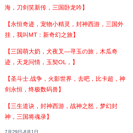
海，刀剑笑新传，三国卧龙吟】
【永恒奇迹，宠物小精灵，封神西游，三国外
挂，我叫MT：新奇幻之旅】
【三国萌大奶，犬夜叉—寻玉の旅，木瓜奇
迹，天龙问情，玉契OL，】
【圣斗士.战争，火影世界，去吧，比卡超，神
剑永恒，终极数码兽】
【三生道诀，封神西游，战神之怒，梦幻封
神，三国将魂录】
7月29日-8月1日