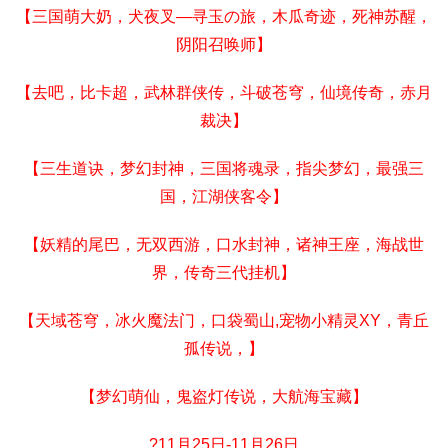
【三国萌大奶，犬夜叉—寻玉の旅，木瓜奇迹，死神苏醒，
阴阳召唤师】
【去吧，比卡超，武林群侠传，斗破苍穹，仙境传奇，赤月
裁决】
【三生道诀，梦幻封神，三国将魂录，指尖梦幻，最强三
国，江湖侠客令】
【妖精的尾巴，无双西游，口水封神，诸神王座，海战世
界，传奇三代挂机】
【天域苍穹，冰火魔法门，口袋蜀山,宠物小精灵XY，青丘
孤传说，】
【梦幻萌仙，鬼盗灯传说，大航海宝藏】
?11月25日-11月26日