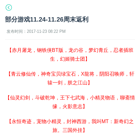
部分游戏11.24-11.26周末返利
发布时间：2017-11-23 08:22 PM
【赤月屠龙，钢铁侠BT版，龙の谷，梦幻青丘，忍者插班
生，幻姬骑士团】
【青云修仙传，神奇宝贝绿宝石，X龍将，阴阳召唤师，轩
辕一剑，朕之江山】
【仙灵幻剑，斗破乾坤，王下七武海，小精灵物语，聊斋情
缘，火影意志】
【永恒奇迹，宠物小精灵，封神西游，我叫MT：新奇幻之
旅。三国外挂】