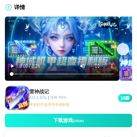
详情
雷神战记
321人在玩
|
传奇·RPG
10
未来机甲超变传奇福利版
下载游戏
(141m)