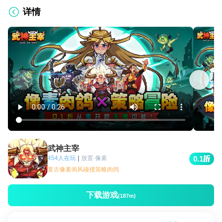
详情
武神主宰
454人在玩
|
放置·像素
0.1
复古像素画风碰撞策略肉鸽
下载游戏
(187m)