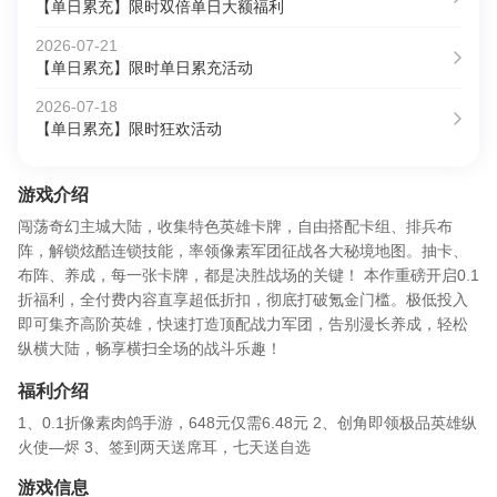
【单日累充】限时双倍单日大额福利
2026-07-21
【单日累充】限时单日累充活动
2026-07-18
【单日累充】限时狂欢活动
游戏介绍
闯荡奇幻主城大陆，收集特色英雄卡牌，自由搭配卡组、排兵布
阵，解锁炫酷连锁技能，率领像素军团征战各大秘境地图。抽卡、
布阵、养成，每一张卡牌，都是决胜战场的关键！ 本作重磅开启0.1
折福利，全付费内容直享超低折扣，彻底打破氪金门槛。极低投入
即可集齐高阶英雄，快速打造顶配战力军团，告别漫长养成，轻松
纵横大陆，畅享横扫全场的战斗乐趣！
福利介绍
1、0.1折像素肉鸽手游，648元仅需6.48元 2、创角即领极品英雄纵
火使—烬 3、签到两天送席耳，七天送自选
游戏信息