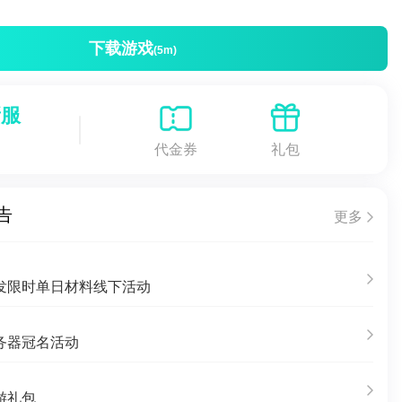
下载游戏
(5m)
新服
代金券
礼包
告
更多
发限时单日材料线下活动
务器冠名活动
游礼包