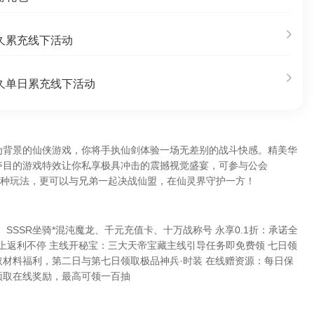
久累充线下活动
久单日累充线下活动
为背景的仙侠游戏，你将手执仙剑体验一场无差别的战斗快感。精美华
夺目的游戏特效让你私享极具冲击的震撼视觉盛宴，可参与公会
多种玩法，更可以与兄弟一起决战仙盟，在仙灵界守护一方！
0、SSSR坐骑*混沌魔龙、千元充值卡、十万战称号 永享0.1折：承诺全
以上返利不停 主线开秘宝：三大天帝宝藏主线引导任务即免费领 七日领
材料福利，第二日与第七日领取极品神兵·时装 在线赠资源：每日保
领取在线奖励，最高可领一百抽