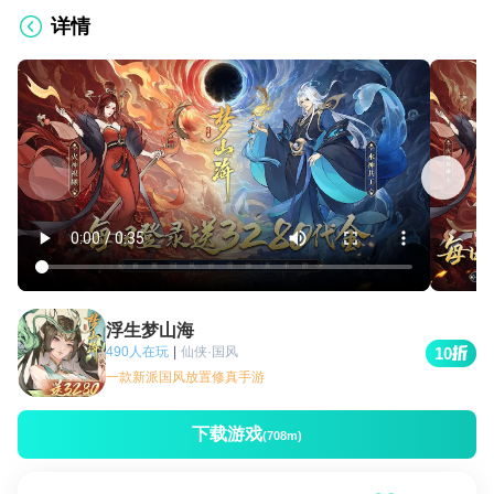
详情
浮生梦山海
490人在玩
|
仙侠·国风
10
一款新派国风放置修真手游
下载游戏
(708m)