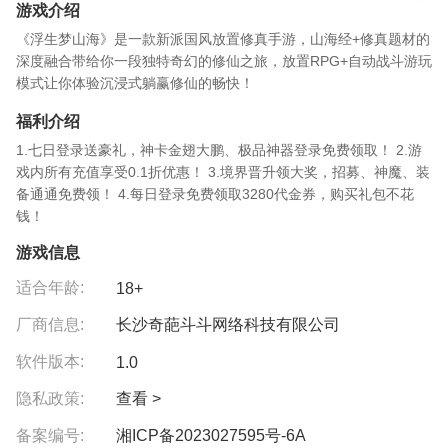
游戏介绍
《浮生梦山海》是一款新派国风放置修真手游，山海经+修真题材的
深度融合带给你一段独特奇幻的修仙之旅，放置RPG+自动战斗游玩
模式让你体验沉浸式躺赢修仙的畅快！
福利介绍
1.七日登录送豪礼，神卡金翅大鹏、极品神器登录免费领取！ 2.游
戏内所有充值享受0.1折优惠！ 3.境界晋升领大奖，招募、神魔、装
备通通免费领！ 4.每日登录免费领取3280代金券，购买礼包不花
钱！
游戏信息
适合年龄:
18+
厂商信息:
长沙奇葩斗斗网络科技有限公司
软件版本:
1.0
隐私政策:
查看 >
备案编号:
湘ICP备2023027595号-6A