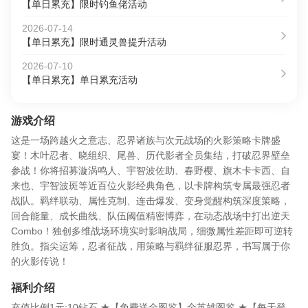
【单日累充】限时钓鱼佬活动
2026-07-14
【单日累充】限时通灵兽提升活动
2026-07-10
【单日累充】单日累充活动
游戏介绍
这是一场跨越火之意志、忍界诸族与次元战场的火影策略卡牌盛
宴！木叶忍者、晓组织、尾兽、历代影者全员集结，打破忍界壁垒
参战！你将招募漩涡鸣人、宇智波佐助、春野樱、旗木卡卡西、自
来也、宇智波斑等近百位火影经典角色，以卡牌构筑专属最强忍者
战队。羁绊联动、属性克制、连击爆发、变身觉醒构筑深度策略，
回合能量、成长曲线、队伍阈值精密博弈，在动态战场中打出逆天
Combo！独创多维战场环境实时影响战局，细微属性差距即可逆转
胜负。指尖运筹，忍者征战，用策略与羁绊征服忍界，书写属于你
的火影传说！
福利介绍
充值比例1元:10钻石 ★【免费送全图鉴】全英雄图鉴 ★【每天登