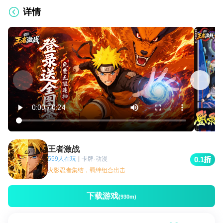
详情
王者激战
559人在玩
|
卡牌·动漫
0.1
火影忍者集结，羁绊组合出击
下载游戏
(930m)